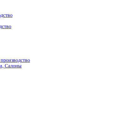
одство
дство
производство
и, Салоны