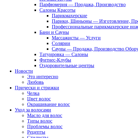
Парфюмерия — Продажа, Производство
Салоны Красоты
Парикмахерские
Парики, Шиньоны — Изготовление, Пр
Профессиональные парикмахерские но
Бани и Сауны
Массажисты — Услуги
Солярии
Сауны — Продажа, Производство Обор
Татуировка — Салоны
Фитнес-Клубы
Оздоровительные центры
Новости
Это интересно
Любовь
Прически и стрижки
Челка
Цвет волос
Окрашивание волос
Уход за волосами
Масло для волос
Типы волос
Проблемы волос
Рецепты
Стилисты