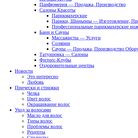
Парфюмерия — Продажа, Производство
Салоны Красоты
Парикмахерские
Парики, Шиньоны — Изготовление, Пр
Профессиональные парикмахерские но
Бани и Сауны
Массажисты — Услуги
Солярии
Сауны — Продажа, Производство Обор
Татуировка — Салоны
Фитнес-Клубы
Оздоровительные центры
Новости
Это интересно
Любовь
Прически и стрижки
Челка
Цвет волос
Окрашивание волос
Уход за волосами
Масло для волос
Типы волос
Проблемы волос
Рецепты
Стилисты