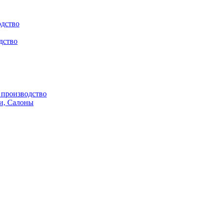
одство
дство
производство
и, Салоны