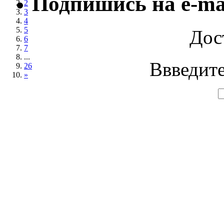
Подпишись на e-ma
2
3
4
5
Дос
6
7
...
Ввведите
26
»