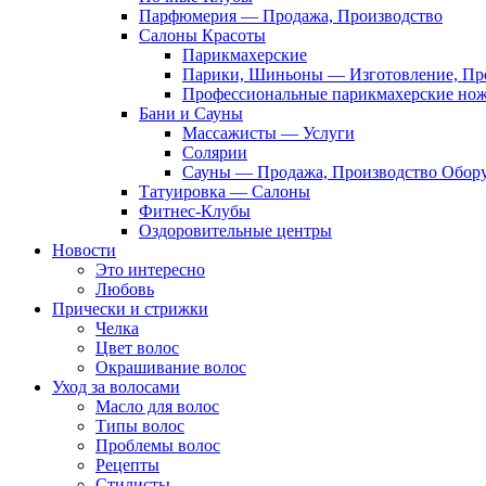
Парфюмерия — Продажа, Производство
Салоны Красоты
Парикмахерские
Парики, Шиньоны — Изготовление, Пр
Профессиональные парикмахерские но
Бани и Сауны
Массажисты — Услуги
Солярии
Сауны — Продажа, Производство Обор
Татуировка — Салоны
Фитнес-Клубы
Оздоровительные центры
Новости
Это интересно
Любовь
Прически и стрижки
Челка
Цвет волос
Окрашивание волос
Уход за волосами
Масло для волос
Типы волос
Проблемы волос
Рецепты
Стилисты