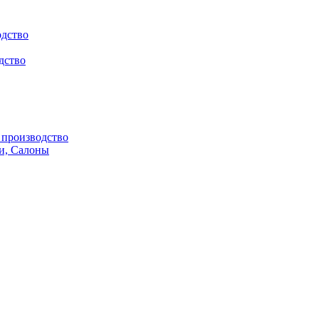
одство
дство
производство
и, Салоны