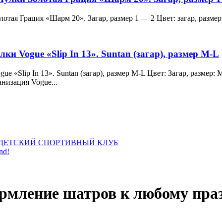
и Золотая Грация «Шарм 20». Загар, размер 1 — 2 Цвет: загар, ра
лки Vogue «Slip In 13». Suntan (загар), размер M-L
 Vogue «Slip In 13». Suntan (загар), размер M-L Цвет: Загар, раз
анизация Vogue...
ДЕТСКИЙ СПОРТИВНЫЙ КЛУБ
nd!
ормление шатров к любому пра