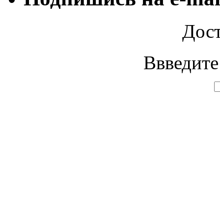
Дост
Ввведите