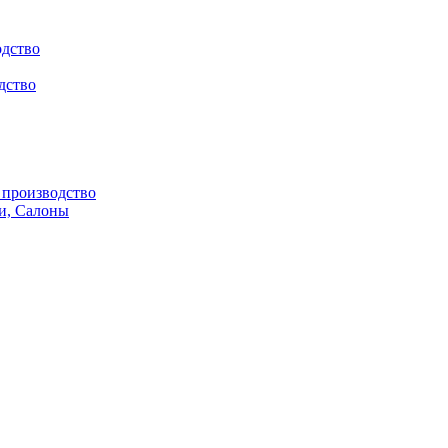
одство
дство
производство
и, Салоны