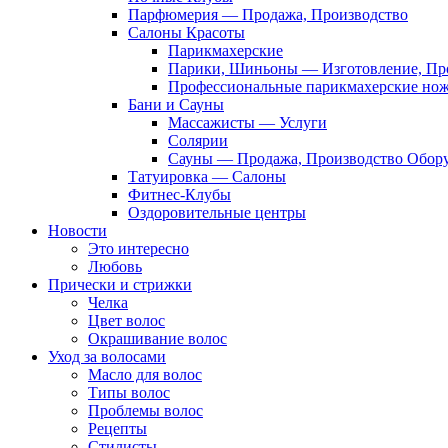
Парфюмерия — Продажа, Производство
Салоны Красоты
Парикмахерские
Парики, Шиньоны — Изготовление, Пр
Профессиональные парикмахерские но
Бани и Сауны
Массажисты — Услуги
Солярии
Сауны — Продажа, Производство Обор
Татуировка — Салоны
Фитнес-Клубы
Оздоровительные центры
Новости
Это интересно
Любовь
Прически и стрижки
Челка
Цвет волос
Окрашивание волос
Уход за волосами
Масло для волос
Типы волос
Проблемы волос
Рецепты
Стилисты