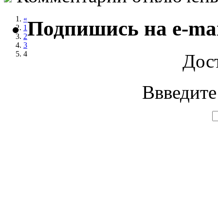
ALMAR
«
Подпишись на e-mai
1
2
3
4
Дос
Ввведите