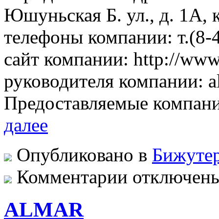
Юшуньская Б. ул., д. 1А, 
телефоны компании: т.(8
сайт компании: http://www.
руководителя компании: al
Предоставляемые компан
далее
Опубликовано в
Бижутер
к
Комментарии
отключен
записи
ALEX
COLLECTION
ALMAR