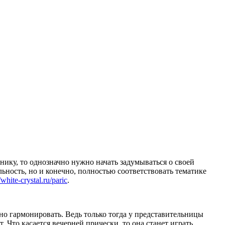
ику, то однозначно нужно начать задумываться о своей
ьность, но и конечно, полностью соответствовать тематике
/white-crystal.ru/paric
.
тно гармонировать. Ведь только тогда у представительницы
 Что касается вечерней прически, то она станет играть