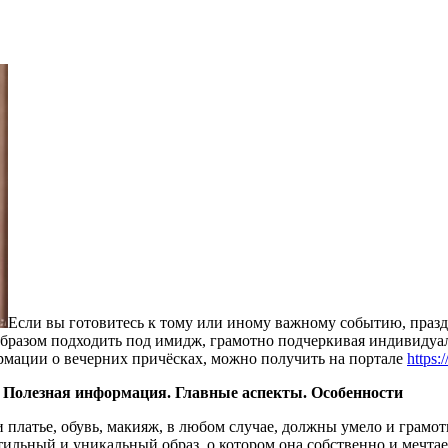
Если вы готовитесь к тому или иному важному событию, праздн
образом подходить под имидж, грамотно подчеркивая индивидуал
рмации о вечерних причёсках, можно получить на портале
https:/
? Полезная информация. Главные аспекты. Особенности
и платье, обувь, макияж, в любом случае, должны умело и грамо
ильный и уникальный образ, о котором она собственно и мечтает.