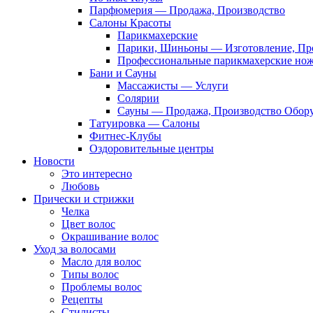
Парфюмерия — Продажа, Производство
Салоны Красоты
Парикмахерские
Парики, Шиньоны — Изготовление, Пр
Профессиональные парикмахерские но
Бани и Сауны
Массажисты — Услуги
Солярии
Сауны — Продажа, Производство Обор
Татуировка — Салоны
Фитнес-Клубы
Оздоровительные центры
Новости
Это интересно
Любовь
Прически и стрижки
Челка
Цвет волос
Окрашивание волос
Уход за волосами
Масло для волос
Типы волос
Проблемы волос
Рецепты
Стилисты