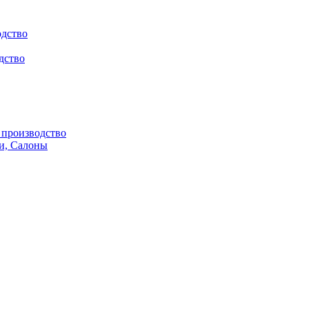
одство
дство
производство
и, Салоны