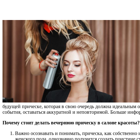
будущей прическе, которая в свою очередь должна идеальным 
события, оставаться аккуратной и неповторимой. Больше инфо
Почему стоит делать вечернюю прическу в салоне красоты
Важно осознавать и понимать, прическа, как собственно 
женского пола, однозначно получится создать поистине ст