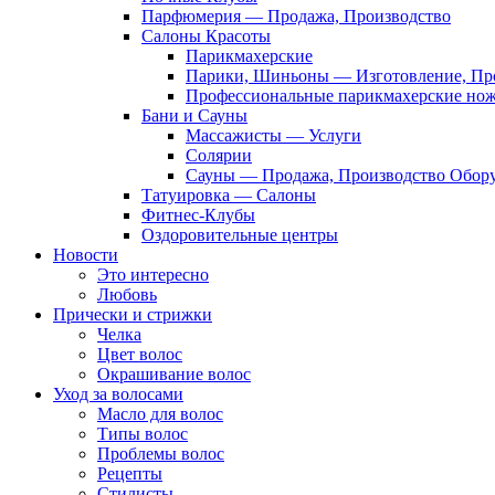
Парфюмерия — Продажа, Производство
Салоны Красоты
Парикмахерские
Парики, Шиньоны — Изготовление, Пр
Профессиональные парикмахерские но
Бани и Сауны
Массажисты — Услуги
Солярии
Сауны — Продажа, Производство Обор
Татуировка — Салоны
Фитнес-Клубы
Оздоровительные центры
Новости
Это интересно
Любовь
Прически и стрижки
Челка
Цвет волос
Окрашивание волос
Уход за волосами
Масло для волос
Типы волос
Проблемы волос
Рецепты
Стилисты