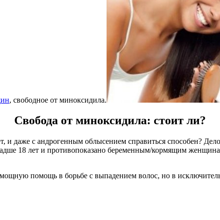
щин
, свободное от миноксидила.
Свобода от миноксидила: стоит ли?
т, и даже с андрогенным облысением справиться способен? Дело 
ладше 18 лет и противопоказано беременным/кормящим женщинам
 мощную помощь в борьбе с выпадением волос, но в исключител