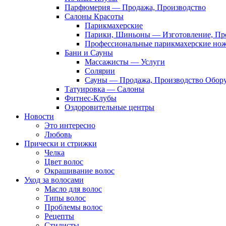
Парфюмерия — Продажа, Производство
Салоны Красоты
Парикмахерские
Парики, Шиньоны — Изготовление, Пр
Профессиональные парикмахерские но
Бани и Сауны
Массажисты — Услуги
Солярии
Сауны — Продажа, Производство Обор
Татуировка — Салоны
Фитнес-Клубы
Оздоровительные центры
Новости
Это интересно
Любовь
Прически и стрижки
Челка
Цвет волос
Окрашивание волос
Уход за волосами
Масло для волос
Типы волос
Проблемы волос
Рецепты
Стилисты