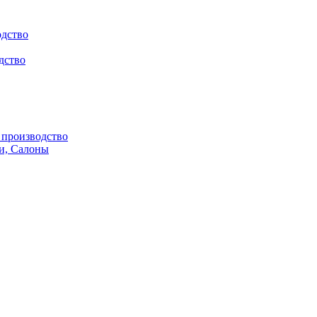
одство
дство
производство
и, Салоны