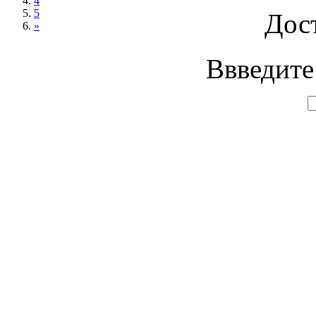
4
5
Дос
»
Ввведите