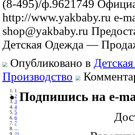
(8-495)/ф.9621749 Офици
http://www.yakbaby.ru e-m
shop@yakbaby.ru Предост
Детская Одежда — Прода
Опубликовано в
Детская
Производство
Коммента
1
Подпишись на e-ma
2
3
4
5
Дос
6
7
...
21