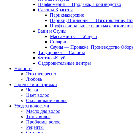
Парфюмерия — Продажа, Производство
Салоны Красоты
Парикмахерские
Парики, Шиньоны — Изготовление, Пр
Профессиональные парикмахерские но
Бани и Сауны
Массажисты — Услуги
Солярии
Сауны — Продажа, Производство Обор
Татуировка — Салоны
Фитнес-Клубы
Оздоровительные центры
Новости
Это интересно
Любовь
Прически и стрижки
Челка
Цвет волос
Окрашивание волос
Уход за волосами
Масло для волос
Типы волос
Проблемы волос
Рецепты
Стилисты