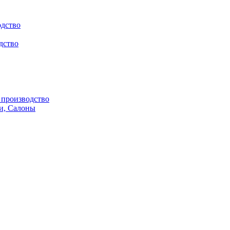
одство
дство
производство
и, Салоны