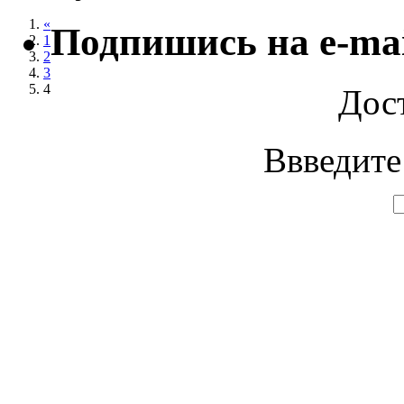
«
Подпишись на e-mai
1
2
3
4
Дос
Ввведите