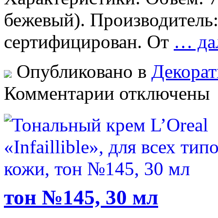
бежевый). Производитель:
сертифицирован. От
… да
Опубликовано в
Декорат
к
Комментарии
отключены
записи
Маскирующее
средство
Maybelline
«Affinitone»,
тон
№05,
7,5
мл
тон №145, 30 мл