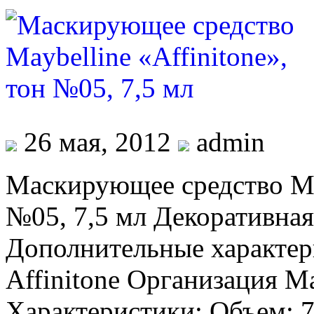
эмульсия
Rouge
Bunny
Rouge
«Молочные
акварели».
Оттенок:
Млечная
Магия,
29
26 мая, 2012
admin
мл
Маскирующее средство May
№05, 7,5 мл Декоративная
Дополнительные характер
Affinitone Организация Ma
Характеристики: Объем: 7,