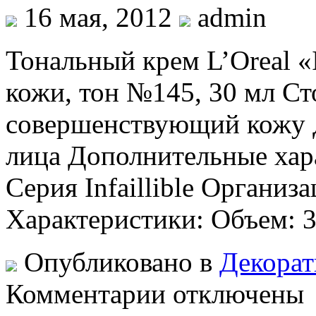
16 мая, 2012
admin
Тональный крем L’Oreal «In
кожи, тон №145, 30 мл Ст
совершенствующий кожу Д
лица Дополнительные хар
Серия Infaillible Организа
Характеристики: Объем: 
Опубликовано в
Декорат
к
Комментарии
отключены
записи
Тональный