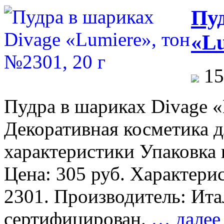
крем
Пуд
L’Oreal
«Infaillible»,
для
«Lu
всех
типов
кожи,
тон
15
№145,
30
мл
Пудра в шариках Divage «
Декоративная косметика 
характеристики Упаковка 
Цена: 305 руб. Характерис
2301. Производитель: Ита
сертифицирован.
… далее