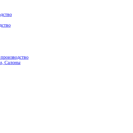
одство
дство
производство
и, Салоны