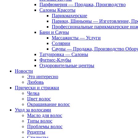
Парфюмерия — Продажа, Производство
Салоны Красоты
Парикмахерские
Парики, Шиньоны — Изготовление, Пр
Профессиональные парикмахерские но
Бани и Сауны
Массажисты — Услуги
Солярии
Сауны — Продажа, Производство Обор
Татуировка — Салоны
Фитнес-Клубы
Оздоровительные центры
Новости
Это интересно
Любовь
Прически и стрижки
Челка
Цвет волос
Окрашивание волос
Уход за волосами
Масло для волос
Типы волос
Проблемы волос
Рецепты
Стилисты