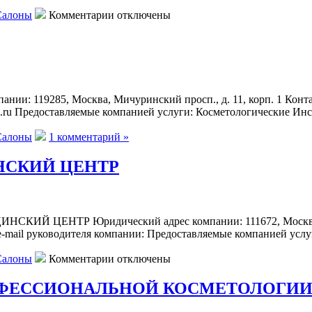
к
Салоны
Комментарии
отключены
записи
ОРЬЕЖ-
ПАРИЖ/AURIEGE-
PARIS
ИНСТИТУТ
КРАСОТЫ
и: 119285, Москва, Мичуринский просп., д. 11, корп. 1 Конт
il.ru Предоставляемые компанией услуги: Косметологические Ин
Салоны
1 комментарий »
НСКИЙ ЦЕНТР
 ЦЕНТР Юридический адрес компании: 111672, Москва, Сузд
 e-mail руководителя компании: Предоставляемые компанией ус
к
Салоны
Комментарии
отключены
записи
ГОЛДЭН
ОФЕССИОНАЛЬНОЙ КОСМЕТОЛОГИИ
МЕДИКАЛ
КЛАБ