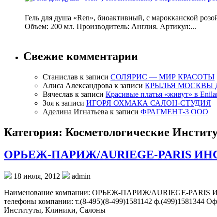
Гель для душа «Ren», биоактивный, с марокканской розо
Объем: 200 мл. Производитель: Англия. Артикул:...
Свежие комментарии
Станислав
к записи
СОЛЯРИС — МИР КРАСОТЫ
Алиса Александрова
к записи
КРЫЛЬЯ МОСКВЫ 
Вячеслав
к записи
Красивые платья «живут» в Enila
Зоя
к записи
ИГОРЯ ОХМАКА САЛОН-СТУДИЯ
Аделина Игнатьева
к записи
ФРАГМЕНТ-3 ООО
Категория: Косметологические Инстит
ОРЬЕЖ-ПАРИЖ/AURIEGE-PARIS ИН
18 июля, 2012
admin
Наименование компании: ОРЬЕЖ-ПАРИЖ/AURIEGE-PARIS ИНСТИ
телефоны компании: т.(8-495)(8-499)1581142 ф.(499)1581344 
Институты, Клиники, Салоны