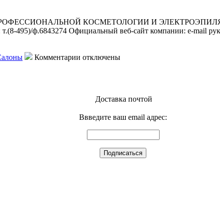
МЕДИЦИНСКИЙ
ЦЕНТР
РОФЕССИОНАЛЬНОЙ КОСМЕТОЛОГИИ И ЭЛЕКТРОЭПИЛЯЦИИ Ю
: т.(8-495)/ф.6843274 Официальный веб-сайт компании: e-mail ру
к
Салоны
Комментарии
отключены
записи
ВСЕЛЕННАЯ
КРАСОТЫ
ЦЕНТР
Доставка почтой
ПРОФЕССИОНАЛЬНОЙ
КОСМЕТОЛОГИИ
Ввведите ваш email адрес:
И
ЭЛЕКТРОЭПИЛЯЦИИ