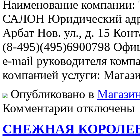
Наименование компани
САЛОН Юридический адре
Арбат Нов. ул., д. 15 Кон
(8-495)(495)6900798 Офи
e-mail руководителя комп
компанией услуги: Магаз
Опубликовано в
Магазин
к
Комментарии
отключены
записи
ТРИ
ЛЬВА
СНЕЖНАЯ КОРОЛЕ
МЕХОВОЙ
САЛОН