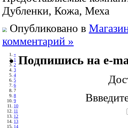
Дубленки, Кожа, Меха
Опубликовано в
Магазин
комментарий »
«
Подпишись на e-ma
1
2
3
4
Дос
5
6
7
Ввведите
8
9
10
11
12
13
14