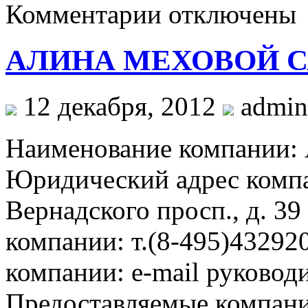
к
Комментарии
отключены
записи
СНЕЖНАЯ
КОРОЛЕВА
АЛИНА МЕХОВОЙ 
12 декабря, 2012
admin
Наименование компани
Юридический адрес компа
Вернадского просп., д. 3
компании: т.(8-495)4329
компании: e-mail руковод
Предоставляемые компан