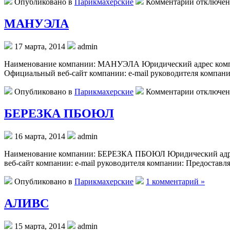
к
Опубликовано в
Парикмахерские
Комментарии
отключе
записи
КЭФЛОН
МАНУЭЛА
17 марта, 2014
admin
Наименование компании: МАНУЭЛА Юридический адрес компании:
Официальный веб-сайт компании: e-mail руководителя компан
к
Опубликовано в
Парикмахерские
Комментарии
отключе
записи
МАНУЭЛ
БЕРЕЗКА ПБОЮЛ
16 марта, 2014
admin
Наименование компании: БЕРЕЗКА ПБОЮЛ Юридический адрес к
веб-сайт компании: e-mail руководителя компании: Предостав
Опубликовано в
Парикмахерские
1 комментарий »
АЛИВС
15 марта, 2014
admin