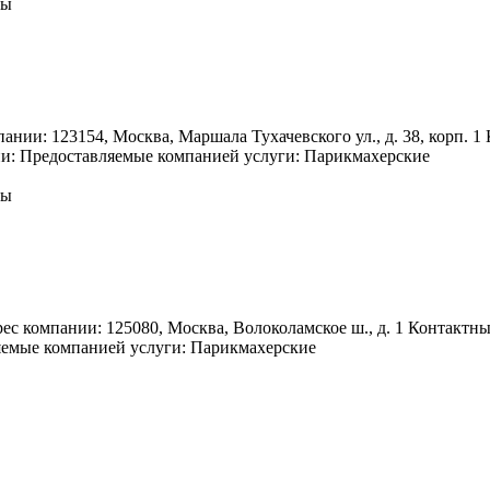
ны
 123154, Москва, Маршала Тухачевского ул., д. 38, корп. 1 К
ии: Предоставляемые компанией услуги: Парикмахерские
ны
А
омпании: 125080, Москва, Волоколамское ш., д. 1 Контактные
ляемые компанией услуги: Парикмахерские