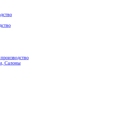
одство
дство
производство
и, Салоны