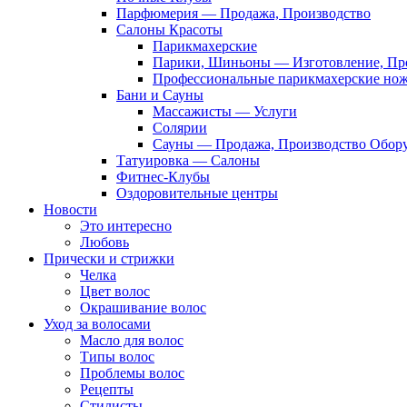
Парфюмерия — Продажа, Производство
Салоны Красоты
Парикмахерские
Парики, Шиньоны — Изготовление, Пр
Профессиональные парикмахерские но
Бани и Сауны
Массажисты — Услуги
Солярии
Сауны — Продажа, Производство Обор
Татуировка — Салоны
Фитнес-Клубы
Оздоровительные центры
Новости
Это интересно
Любовь
Прически и стрижки
Челка
Цвет волос
Окрашивание волос
Уход за волосами
Масло для волос
Типы волос
Проблемы волос
Рецепты
Стилисты