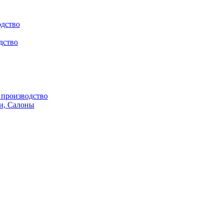
одство
дство
производство
и, Салоны