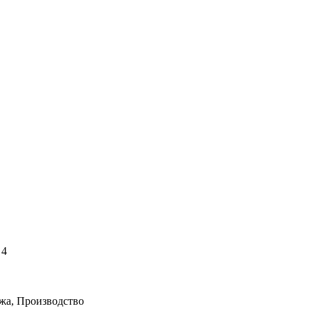
 4
жа, Производство