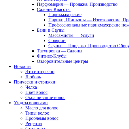
Парфюмерия — Продажа, Производство
Салоны Красоты
Парикмахерские
Парики, Шиньоны — Изготовление, Пр
Профессиональные парикмахерские но
Бани и Сауны
Массажисты — Услуги
Солярии
Сауны — Продажа, Производство Обор
Татуировка — Салоны
Фитнес-Клубы
Оздоровительные центры
Новости
Это интересно
Любовь
Прически и стрижки
Челка
Цвет волос
Окрашивание волос
Уход за волосами
Масло для волос
Типы волос
Проблемы волос
Рецепты
Стилисты