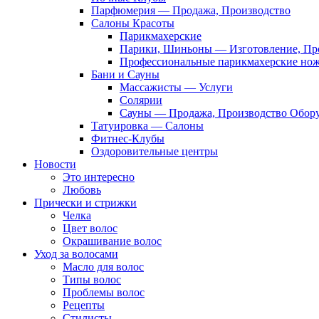
Парфюмерия — Продажа, Производство
Салоны Красоты
Парикмахерские
Парики, Шиньоны — Изготовление, Пр
Профессиональные парикмахерские но
Бани и Сауны
Массажисты — Услуги
Солярии
Сауны — Продажа, Производство Обор
Татуировка — Салоны
Фитнес-Клубы
Оздоровительные центры
Новости
Это интересно
Любовь
Прически и стрижки
Челка
Цвет волос
Окрашивание волос
Уход за волосами
Масло для волос
Типы волос
Проблемы волос
Рецепты
Стилисты