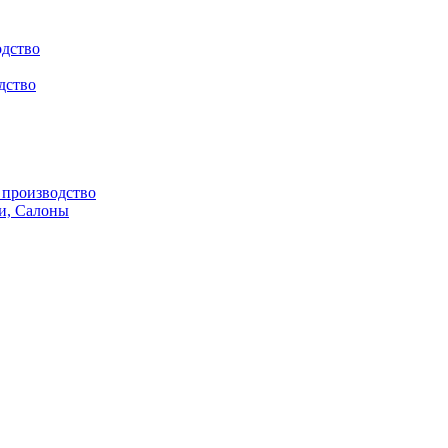
одство
дство
производство
и, Салоны