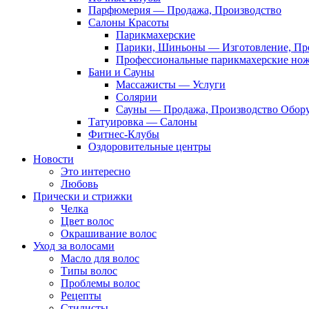
Парфюмерия — Продажа, Производство
Салоны Красоты
Парикмахерские
Парики, Шиньоны — Изготовление, Пр
Профессиональные парикмахерские но
Бани и Сауны
Массажисты — Услуги
Солярии
Сауны — Продажа, Производство Обор
Татуировка — Салоны
Фитнес-Клубы
Оздоровительные центры
Новости
Это интересно
Любовь
Прически и стрижки
Челка
Цвет волос
Окрашивание волос
Уход за волосами
Масло для волос
Типы волос
Проблемы волос
Рецепты
Стилисты