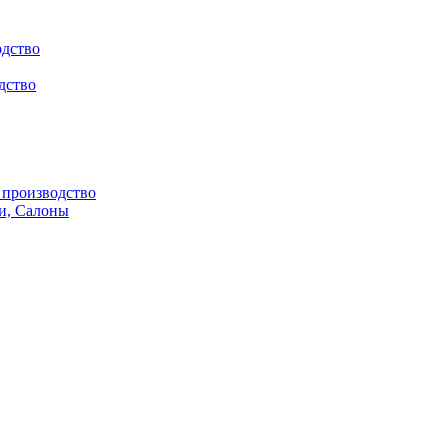
одство
дство
производство
и, Салоны