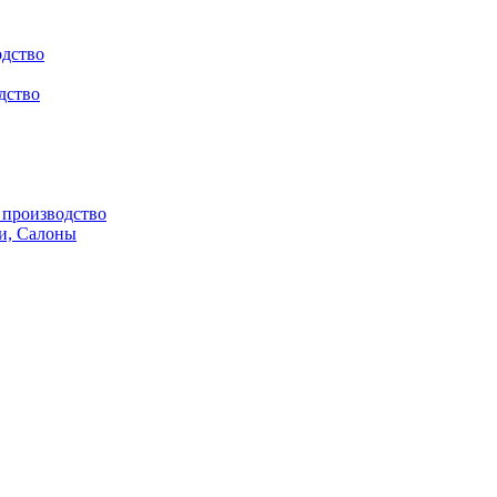
одство
дство
производство
и, Салоны