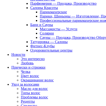
Парфюмерия — Продажа, Производство
Салоны Красоты
Парикмахерские
Парики, Шиньоны — Изготовление, Пр
Профессиональные парикмахерские но
Бани и Сауны
Массажисты — Услуги
Солярии
Сауны — Продажа, Производство Обор
Татуировка — Салоны
Фитнес-Клубы
Оздоровительные центры
Новости
Это интересно
Любовь
Прически и стрижки
Челка
Цвет волос
Окрашивание волос
Уход за волосами
Масло для волос
Типы волос
Проблемы волос
Рецепты
Стилисты