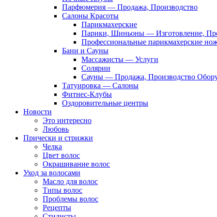
Парфюмерия — Продажа, Производство
Салоны Красоты
Парикмахерские
Парики, Шиньоны — Изготовление, Пр
Профессиональные парикмахерские но
Бани и Сауны
Массажисты — Услуги
Солярии
Сауны — Продажа, Производство Обор
Татуировка — Салоны
Фитнес-Клубы
Оздоровительные центры
Новости
Это интересно
Любовь
Прически и стрижки
Челка
Цвет волос
Окрашивание волос
Уход за волосами
Масло для волос
Типы волос
Проблемы волос
Рецепты
Стилисты