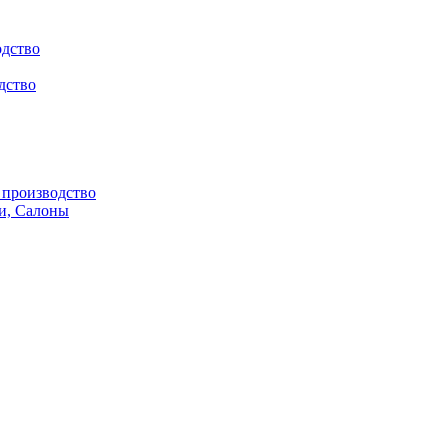
одство
дство
производство
и, Салоны