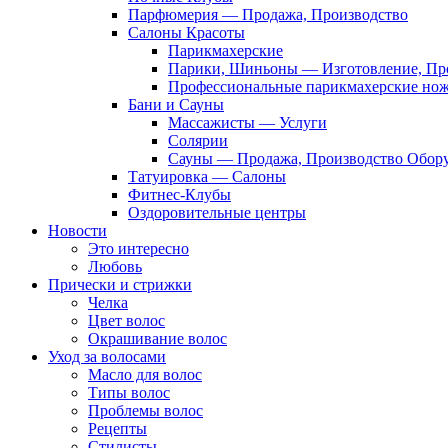
Парфюмерия — Продажа, Производство
Салоны Красоты
Парикмахерские
Парики, Шиньоны — Изготовление, Пр
Профессиональные парикмахерские но
Бани и Сауны
Массажисты — Услуги
Солярии
Сауны — Продажа, Производство Обор
Татуировка — Салоны
Фитнес-Клубы
Оздоровительные центры
Новости
Это интересно
Любовь
Прически и стрижки
Челка
Цвет волос
Окрашивание волос
Уход за волосами
Масло для волос
Типы волос
Проблемы волос
Рецепты
Стилисты