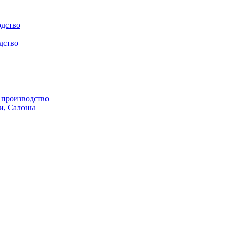
одство
дство
производство
и, Салоны