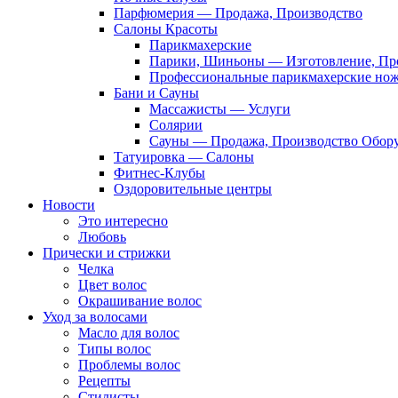
Парфюмерия — Продажа, Производство
Салоны Красоты
Парикмахерские
Парики, Шиньоны — Изготовление, Пр
Профессиональные парикмахерские но
Бани и Сауны
Массажисты — Услуги
Солярии
Сауны — Продажа, Производство Обор
Татуировка — Салоны
Фитнес-Клубы
Оздоровительные центры
Новости
Это интересно
Любовь
Прически и стрижки
Челка
Цвет волос
Окрашивание волос
Уход за волосами
Масло для волос
Типы волос
Проблемы волос
Рецепты
Стилисты