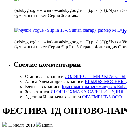
(adsbygoogle = window.adsbygoogle || []).push({}); Чулк
бумажный пакет Серия Золотая...
Чу
(adsbygoogle = window.adsbygoogle || []).push({}); Чулки
бумажный пакет Серия Slip In 13 Страна Финляндия Орг
Свежие комментарии
Станислав
к записи
СОЛЯРИС — МИР КРАСОТЫ
Алиса Александрова
к записи
КРЫЛЬЯ МОСКВЫ 
Вячеслав
к записи
Красивые платья «живут» в Enila
Зоя
к записи
ИГОРЯ ОХМАКА САЛОН-СТУДИЯ
Аделина Игнатьева
к записи
ФРАГМЕНТ-3 ООО
ФЕСТИВА ТД ОПТОВО-ПА
11 июля, 2013
admin