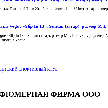
и Золотая Грация «Шарм 20». Загар, размер 1 — 2 Цвет: загар, ра
лки Vogue «Slip In 13». Suntan (загар), размер M-L
 Vogue «Slip In 13». Suntan (загар), размер M-L Цвет: Загар, раз
анизация Vogue...
ДЕТСКИЙ СПОРТИВНЫЙ КЛУБ
nd!
РФЮМЕРНАЯ ФИРМА ООО