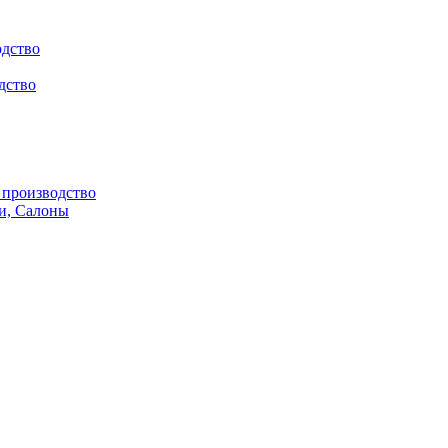
одство
дство
производство
и, Салоны