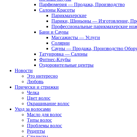
Парфюмерия — Продажа, Производство
Салоны Красоты
Парикмахерские
Парики, Шиньоны — Изготовление, Пр
Профессиональные парикмахерские но
Бани и Сауны
Массажисты — Услуги
Солярии
Сауны — Продажа, Производство Обор
Татуировка — Салоны
Фитнес-Клубы
Оздоровительные центры
Новости
Это интересно
Любовь
Прически и стрижки
Челка
Цвет волос
Окрашивание волос
Уход за волосами
Масло для волос
Типы волос
Проблемы волос
Рецепты
Стилисты