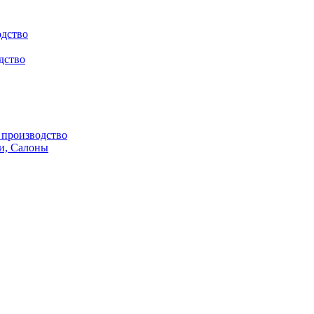
одство
дство
производство
и, Салоны