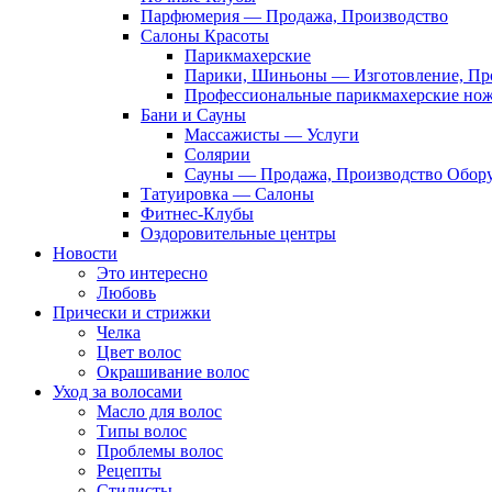
Парфюмерия — Продажа, Производство
Салоны Красоты
Парикмахерские
Парики, Шиньоны — Изготовление, Пр
Профессиональные парикмахерские но
Бани и Сауны
Массажисты — Услуги
Солярии
Сауны — Продажа, Производство Обор
Татуировка — Салоны
Фитнес-Клубы
Оздоровительные центры
Новости
Это интересно
Любовь
Прически и стрижки
Челка
Цвет волос
Окрашивание волос
Уход за волосами
Масло для волос
Типы волос
Проблемы волос
Рецепты
Стилисты