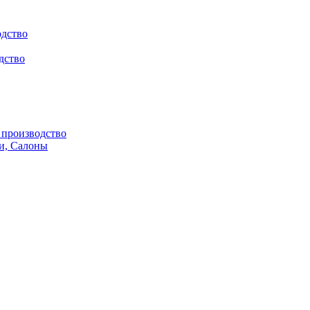
одство
дство
производство
и, Салоны