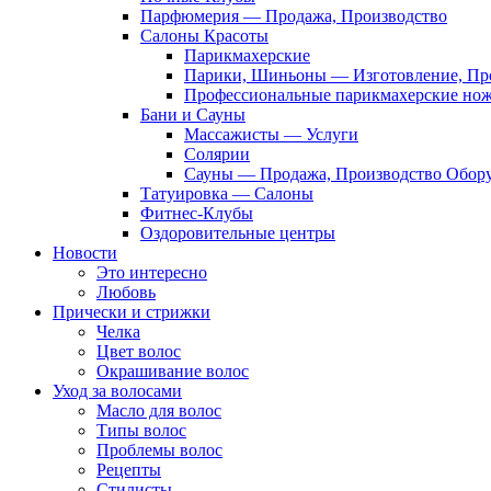
Парфюмерия — Продажа, Производство
Салоны Красоты
Парикмахерские
Парики, Шиньоны — Изготовление, Пр
Профессиональные парикмахерские но
Бани и Сауны
Массажисты — Услуги
Солярии
Сауны — Продажа, Производство Обор
Татуировка — Салоны
Фитнес-Клубы
Оздоровительные центры
Новости
Это интересно
Любовь
Прически и стрижки
Челка
Цвет волос
Окрашивание волос
Уход за волосами
Масло для волос
Типы волос
Проблемы волос
Рецепты
Стилисты