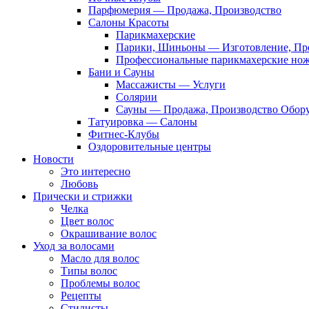
Парфюмерия — Продажа, Производство
Салоны Красоты
Парикмахерские
Парики, Шиньоны — Изготовление, Пр
Профессиональные парикмахерские но
Бани и Сауны
Массажисты — Услуги
Солярии
Сауны — Продажа, Производство Обор
Татуировка — Салоны
Фитнес-Клубы
Оздоровительные центры
Новости
Это интересно
Любовь
Прически и стрижки
Челка
Цвет волос
Окрашивание волос
Уход за волосами
Масло для волос
Типы волос
Проблемы волос
Рецепты
Стилисты