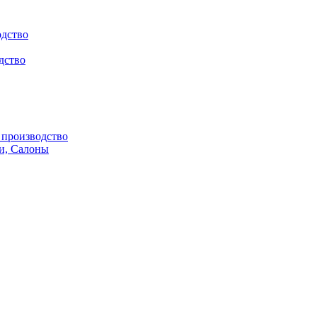
одство
дство
производство
и, Салоны