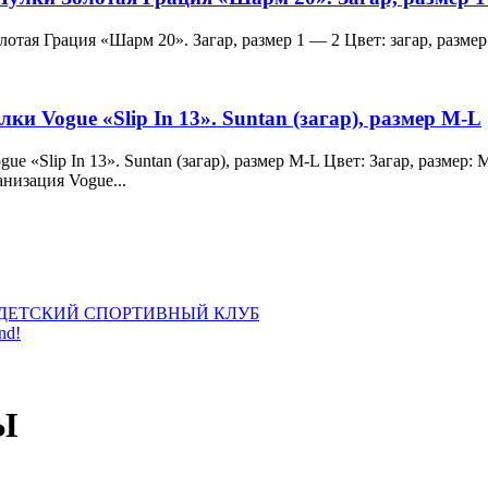
и Золотая Грация «Шарм 20». Загар, размер 1 — 2 Цвет: загар, ра
лки Vogue «Slip In 13». Suntan (загар), размер M-L
 Vogue «Slip In 13». Suntan (загар), размер M-L Цвет: Загар, раз
анизация Vogue...
ДЕТСКИЙ СПОРТИВНЫЙ КЛУБ
nd!
Ы