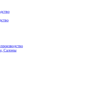
одство
дство
производство
и, Салоны