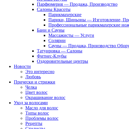
Парфюмерия — Продажа, Производство
Салоны Красоты
Парикмахерские
Парики, Шиньоны — Изготовление, Пр
Профессиональные парикмахерские но
Бани и Сауны
Массажисты — Услуги
Солярии
Сауны — Продажа, Производство Обор
Татуировка — Салоны
Фитнес-Клубы
Оздоровительные центры
Новости
Это интересно
Любовь
Прически и стрижки
Челка
Цвет волос
Окрашивание волос
Уход за волосами
Масло для волос
Типы волос
Проблемы волос
Рецепты
Стилисты