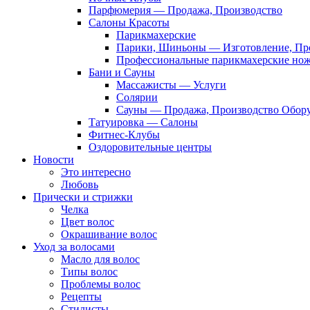
Парфюмерия — Продажа, Производство
Салоны Красоты
Парикмахерские
Парики, Шиньоны — Изготовление, Пр
Профессиональные парикмахерские но
Бани и Сауны
Массажисты — Услуги
Солярии
Сауны — Продажа, Производство Обор
Татуировка — Салоны
Фитнес-Клубы
Оздоровительные центры
Новости
Это интересно
Любовь
Прически и стрижки
Челка
Цвет волос
Окрашивание волос
Уход за волосами
Масло для волос
Типы волос
Проблемы волос
Рецепты
Стилисты