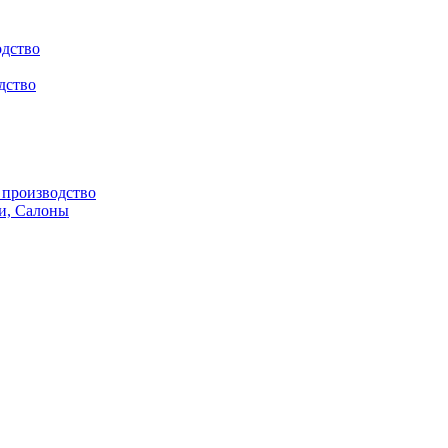
одство
дство
производство
и, Салоны