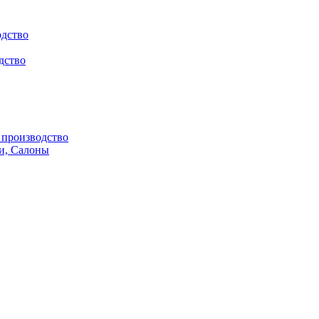
одство
дство
производство
и, Салоны