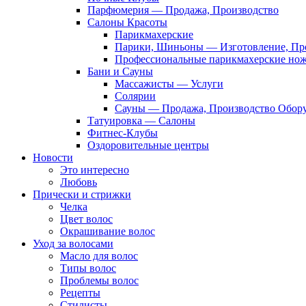
Парфюмерия — Продажа, Производство
Салоны Красоты
Парикмахерские
Парики, Шиньоны — Изготовление, Пр
Профессиональные парикмахерские но
Бани и Сауны
Массажисты — Услуги
Солярии
Сауны — Продажа, Производство Обор
Татуировка — Салоны
Фитнес-Клубы
Оздоровительные центры
Новости
Это интересно
Любовь
Прически и стрижки
Челка
Цвет волос
Окрашивание волос
Уход за волосами
Масло для волос
Типы волос
Проблемы волос
Рецепты
Стилисты