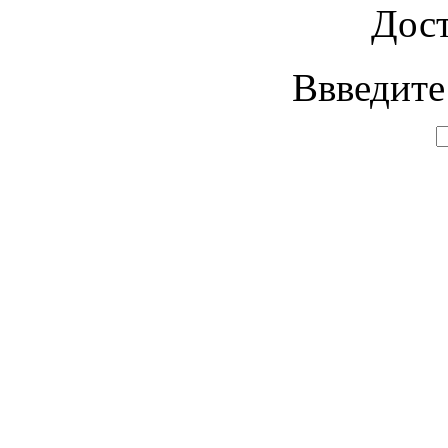
Дост
Ввведите