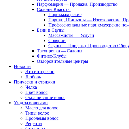
Парфюмерия — Продажа, Производство
Салоны Красоты
Парикмахерские
Парики, Шиньоны — Изготовление, Пр
Профессиональные парикмахерские но
Бани и Сауны
Массажисты — Услуги
Солярии
Сауны — Продажа, Производство Обор
Татуировка — Салоны
Фитнес-Клубы
Оздоровительные центры
Новости
Это интересно
Любовь
Прически и стрижки
Челка
Цвет волос
Окрашивание волос
Уход за волосами
Масло для волос
Типы волос
Проблемы волос
Рецепты
Стилисты