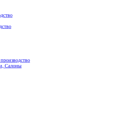
одство
дство
производство
и, Салоны