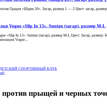
и Золотая Грация «Шарм 20». Загар, размер 1 — 2 Цвет: загар, ра
лки Vogue «Slip In 13». Suntan (загар), размер M-L
 Vogue «Slip In 13». Suntan (загар), размер M-L Цвет: Загар, раз
анизация Vogue...
ДЕТСКИЙ СПОРТИВНЫЙ КЛУБ
nd!
, против прыщей и черных точе