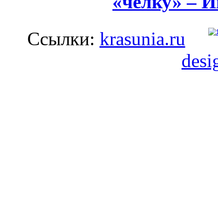
«челку» – 
Ссылки:
krasunia.ru
desi