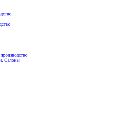
одство
дство
производство
и, Салоны