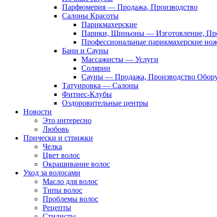
Парфюмерия — Продажа, Производство
Салоны Красоты
Парикмахерские
Парики, Шиньоны — Изготовление, Пр
Профессиональные парикмахерские но
Бани и Сауны
Массажисты — Услуги
Солярии
Сауны — Продажа, Производство Обор
Татуировка — Салоны
Фитнес-Клубы
Оздоровительные центры
Новости
Это интересно
Любовь
Прически и стрижки
Челка
Цвет волос
Окрашивание волос
Уход за волосами
Масло для волос
Типы волос
Проблемы волос
Рецепты
Стилисты