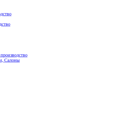
одство
дство
производство
и, Салоны