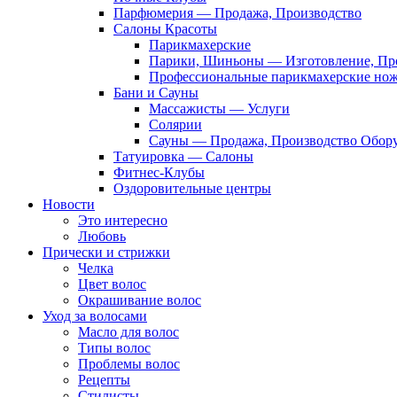
Парфюмерия — Продажа, Производство
Салоны Красоты
Парикмахерские
Парики, Шиньоны — Изготовление, Пр
Профессиональные парикмахерские но
Бани и Сауны
Массажисты — Услуги
Солярии
Сауны — Продажа, Производство Обор
Татуировка — Салоны
Фитнес-Клубы
Оздоровительные центры
Новости
Это интересно
Любовь
Прически и стрижки
Челка
Цвет волос
Окрашивание волос
Уход за волосами
Масло для волос
Типы волос
Проблемы волос
Рецепты
Стилисты