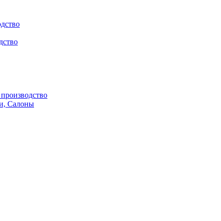
одство
дство
производство
и, Салоны