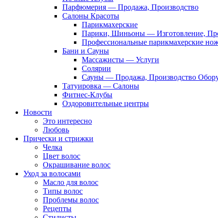
Парфюмерия — Продажа, Производство
Салоны Красоты
Парикмахерские
Парики, Шиньоны — Изготовление, Пр
Профессиональные парикмахерские но
Бани и Сауны
Массажисты — Услуги
Солярии
Сауны — Продажа, Производство Обор
Татуировка — Салоны
Фитнес-Клубы
Оздоровительные центры
Новости
Это интересно
Любовь
Прически и стрижки
Челка
Цвет волос
Окрашивание волос
Уход за волосами
Масло для волос
Типы волос
Проблемы волос
Рецепты
Стилисты