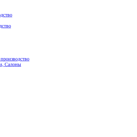
одство
дство
производство
и, Салоны