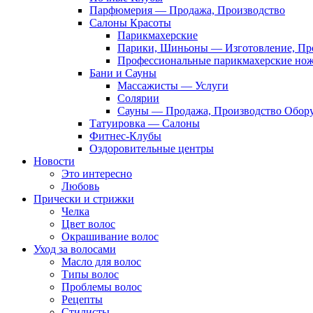
Парфюмерия — Продажа, Производство
Салоны Красоты
Парикмахерские
Парики, Шиньоны — Изготовление, Пр
Профессиональные парикмахерские но
Бани и Сауны
Массажисты — Услуги
Солярии
Сауны — Продажа, Производство Обор
Татуировка — Салоны
Фитнес-Клубы
Оздоровительные центры
Новости
Это интересно
Любовь
Прически и стрижки
Челка
Цвет волос
Окрашивание волос
Уход за волосами
Масло для волос
Типы волос
Проблемы волос
Рецепты
Стилисты