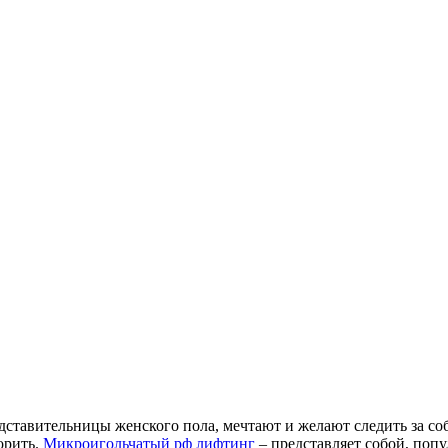
дставительницы женского пола, мечтают и желают следить за с
орить.
Микроигольчатый рф лифтинг
– представляет собой, поп