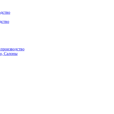
одство
дство
производство
и, Салоны