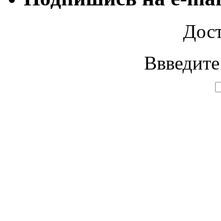
Дост
Ввведите