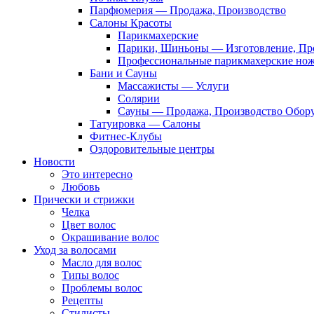
Парфюмерия — Продажа, Производство
Салоны Красоты
Парикмахерские
Парики, Шиньоны — Изготовление, Пр
Профессиональные парикмахерские но
Бани и Сауны
Массажисты — Услуги
Солярии
Сауны — Продажа, Производство Обор
Татуировка — Салоны
Фитнес-Клубы
Оздоровительные центры
Новости
Это интересно
Любовь
Прически и стрижки
Челка
Цвет волос
Окрашивание волос
Уход за волосами
Масло для волос
Типы волос
Проблемы волос
Рецепты
Стилисты