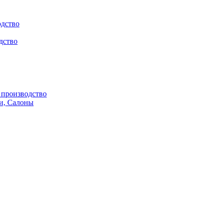
одство
дство
производство
и, Салоны