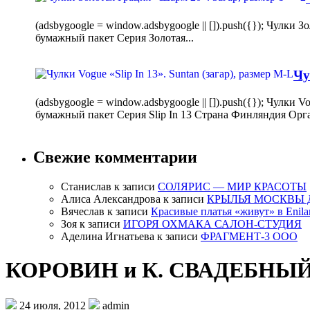
(adsbygoogle = window.adsbygoogle || []).push({}); Чулк
бумажный пакет Серия Золотая...
Чу
(adsbygoogle = window.adsbygoogle || []).push({}); Чулки
бумажный пакет Серия Slip In 13 Страна Финляндия Орг
Свежие комментарии
Станислав
к записи
СОЛЯРИС — МИР КРАСОТЫ
Алиса Александрова
к записи
КРЫЛЬЯ МОСКВЫ 
Вячеслав
к записи
Красивые платья «живут» в Enila
Зоя
к записи
ИГОРЯ ОХМАКА САЛОН-СТУДИЯ
Аделина Игнатьева
к записи
ФРАГМЕНТ-3 ООО
КОРОВИН и К. СВАДЕБН
24 июля, 2012
admin