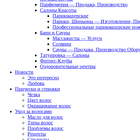
Парфюмерия — Продажа, Производство
Салоны Красоты
Парикмахерские
Парики, Шиньоны — Изготовление, Пр
Профессиональные парикмахерские но
Бани и Сауны
Массажисты — Услуги
Солярии
Сауны — Продажа, Производство Обор
Татуировка — Салоны
Фитнес-Клубы
Оздоровительные центры
Новости
Это интересно
Любовь
Прически и стрижки
Челка
Цвет волос
Окрашивание волос
Уход за волосами
Масло для волос
Типы волос
Проблемы волос
Рецепты
Стилисты