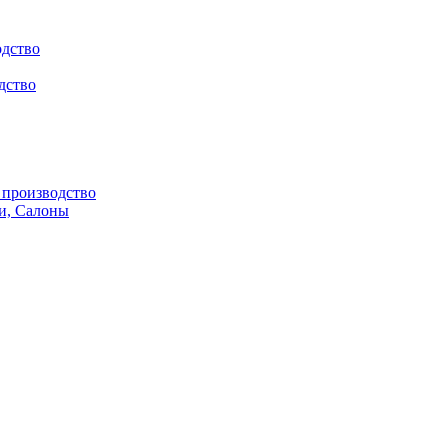
одство
дство
производство
и, Салоны