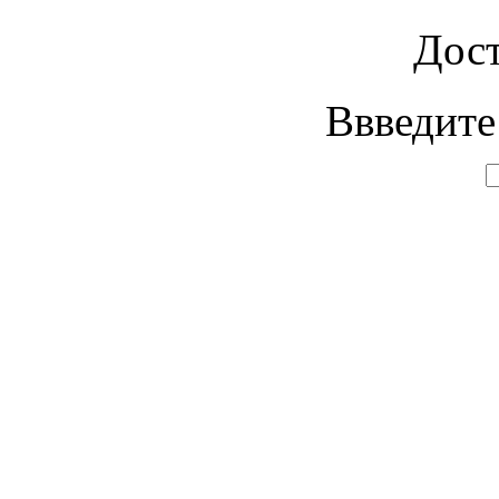
Дост
Ввведите