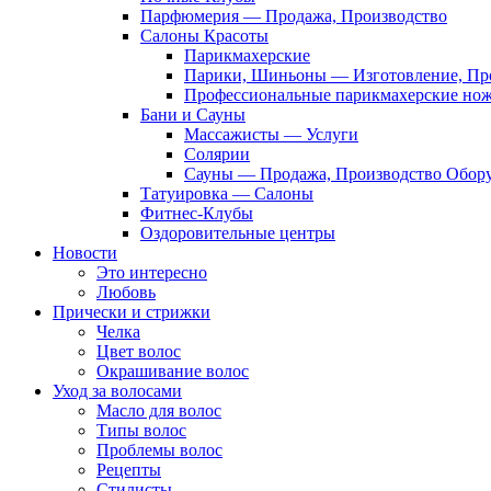
Парфюмерия — Продажа, Производство
Салоны Красоты
Парикмахерские
Парики, Шиньоны — Изготовление, Пр
Профессиональные парикмахерские но
Бани и Сауны
Массажисты — Услуги
Солярии
Сауны — Продажа, Производство Обор
Татуировка — Салоны
Фитнес-Клубы
Оздоровительные центры
Новости
Это интересно
Любовь
Прически и стрижки
Челка
Цвет волос
Окрашивание волос
Уход за волосами
Масло для волос
Типы волос
Проблемы волос
Рецепты
Стилисты