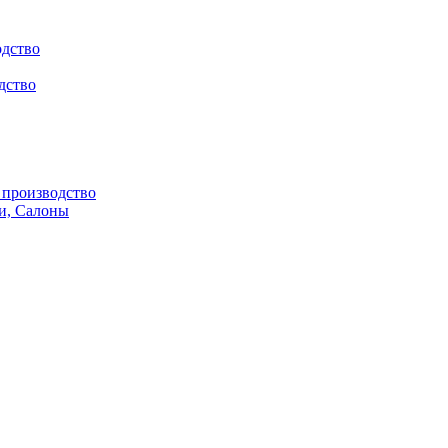
одство
дство
производство
и, Салоны