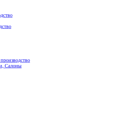
одство
дство
производство
и, Салоны