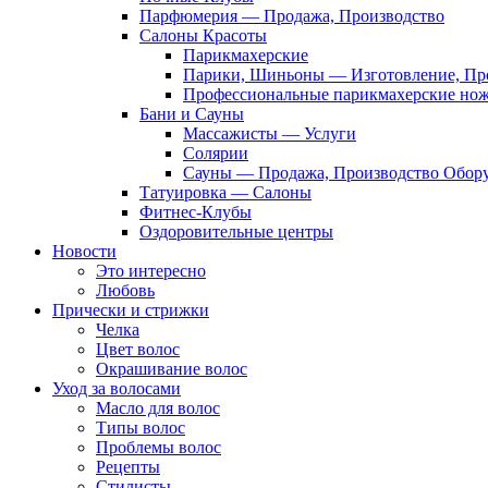
Парфюмерия — Продажа, Производство
Салоны Красоты
Парикмахерские
Парики, Шиньоны — Изготовление, Пр
Профессиональные парикмахерские но
Бани и Сауны
Массажисты — Услуги
Солярии
Сауны — Продажа, Производство Обор
Татуировка — Салоны
Фитнес-Клубы
Оздоровительные центры
Новости
Это интересно
Любовь
Прически и стрижки
Челка
Цвет волос
Окрашивание волос
Уход за волосами
Масло для волос
Типы волос
Проблемы волос
Рецепты
Стилисты