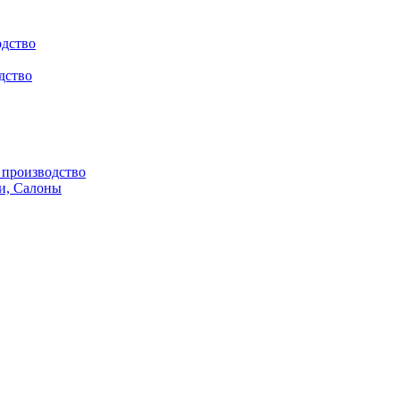
одство
дство
производство
и, Салоны