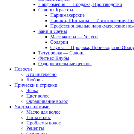
Парфюмерия — Продажа, Производство
Салоны Красоты
Парикмахерские
Парики, Шиньоны — Изготовление, Пр
Профессиональные парикмахерские но
Бани и Сауны
Массажисты — Услуги
Солярии
Сауны — Продажа, Производство Обор
Татуировка — Салоны
Фитнес-Клубы
Оздоровительные центры
Новости
Это интересно
Любовь
Прически и стрижки
Челка
Цвет волос
Окрашивание волос
Уход за волосами
Масло для волос
Типы волос
Проблемы волос
Рецепты
Стилисты