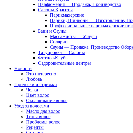
Парфюмерия — Продажа, Производство
Салоны Красоты
Парикмахерские
Парики, Шиньоны — Изготовление, Пр
Профессиональные парикмахерские но
Бани и Сауны
Массажисты — Услуги
Солярии
Сауны — Продажа, Производство Обор
Татуировка — Салоны
Фитнес-Клубы
Оздоровительные центры
Новости
Это интересно
Любовь
Прически и стрижки
Челка
Цвет волос
Окрашивание волос
Уход за волосами
Масло для волос
Типы волос
Проблемы волос
Рецепты
Стилисты