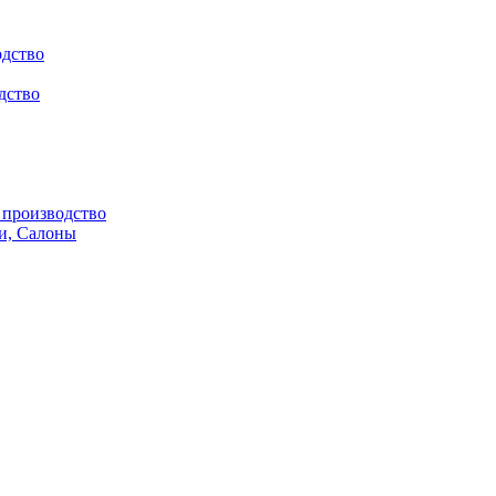
одство
дство
производство
и, Салоны