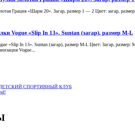
и Золотая Грация «Шарм 20». Загар, размер 1 — 2 Цвет: загар, ра
лки Vogue «Slip In 13». Suntan (загар), размер M-L
 Vogue «Slip In 13». Suntan (загар), размер M-L Цвет: Загар, раз
анизация Vogue...
ДЕТСКИЙ СПОРТИВНЫЙ КЛУБ
nd!
Ы