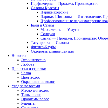
Парфюмерия — Продажа, Производство
Салоны Красоты
Парикмахерские
Парики, Шиньоны — Изготовление, Пр
Профессиональные парикмахерские но
Бани и Сауны
Массажисты — Услуги
Солярии
Сауны — Продажа, Производство Обор
Татуировка — Салоны
Фитнес-Клубы
Оздоровительные центры
Новости
Это интересно
Любовь
Прически и стрижки
Челка
Цвет волос
Окрашивание волос
Уход за волосами
Масло для волос
Типы волос
Проблемы волос
Рецепты
Стилисты