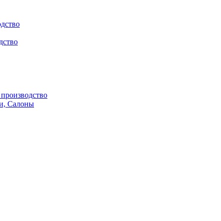
одство
дство
производство
и, Салоны