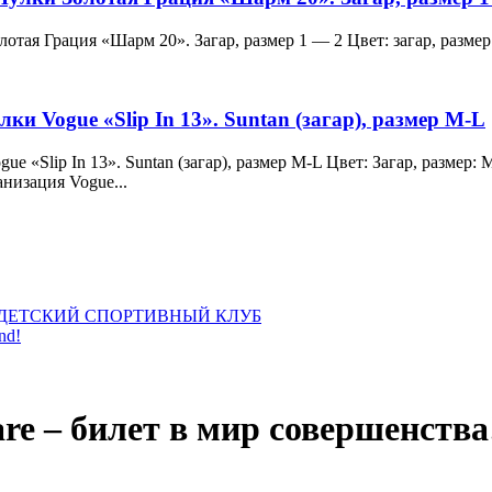
и Золотая Грация «Шарм 20». Загар, размер 1 — 2 Цвет: загар, ра
лки Vogue «Slip In 13». Suntan (загар), размер M-L
 Vogue «Slip In 13». Suntan (загар), размер M-L Цвет: Загар, раз
анизация Vogue...
ДЕТСКИЙ СПОРТИВНЫЙ КЛУБ
nd!
re – билет в мир совершенства