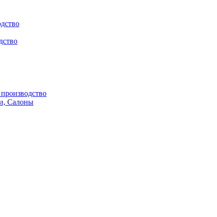
одство
дство
производство
и, Салоны