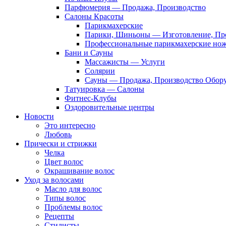
Парфюмерия — Продажа, Производство
Салоны Красоты
Парикмахерские
Парики, Шиньоны — Изготовление, Пр
Профессиональные парикмахерские но
Бани и Сауны
Массажисты — Услуги
Солярии
Сауны — Продажа, Производство Обор
Татуировка — Салоны
Фитнес-Клубы
Оздоровительные центры
Новости
Это интересно
Любовь
Прически и стрижки
Челка
Цвет волос
Окрашивание волос
Уход за волосами
Масло для волос
Типы волос
Проблемы волос
Рецепты
Стилисты